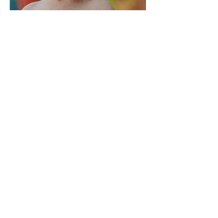
OrthoPhysics
Online of in Zandvoort en
Haarlem,
Noord-Holland
mail@merelvandervelden.nl
+31617028459
Openingstijden
Ma - Vrij:
9.00 - 17.00
Weekend niet bereikbaar