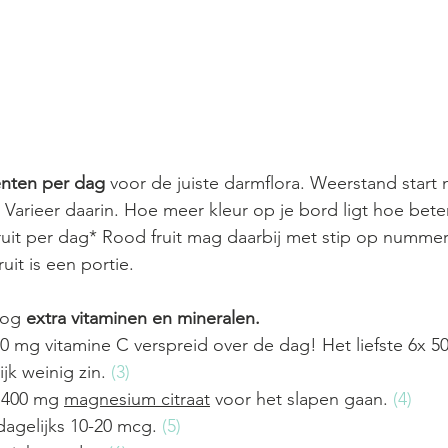
nten per dag
 voor de juiste darmflora. Weerstand start 
 Varieer daarin. Hoe meer kleur op je bord ligt hoe beter
ruit per dag* Rood fruit mag daarbij met stip op nummer
uit is een portie.
og 
extra vitaminen en mineralen.
00 mg vitamine C verspreid over de dag! Het liefste 6x 50
jk weinig zin. 
(3)
400 mg 
magnesium citraat
 voor het slapen gaan. 
(4)
agelijks 10-20 mcg. 
(5)