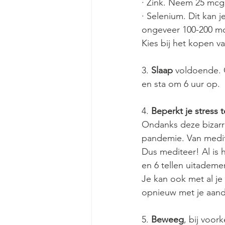
· Zink. Neem 25 mcg
· Selenium. Dit kan j
ongeveer 100-200 mcg
Kies bij het kopen 
3. 
Slaap
 voldoende. 
en sta om 6 uur op. 
4. 
Beperkt je stress 
Ondanks deze bizarr
pandemie. Van medite
Dus mediteer! Al is 
en 6 tellen uitademen
Je kan ook met al je
opnieuw met je aanda
5. 
Beweeg
, bij voor