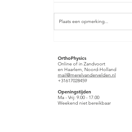
Plaats een opmerking...
Voedingsadvies voor mini’s (0
t/m 4 jaar)
OrthoPhysics
Online of in Zandvoort
en
Haarlem, Noord-Holland
mail@merelvandervelden.nl
+31617028459
Openingstijden
Ma - Vrij: 9.00 - 17.00
Weekend niet bereikbaar