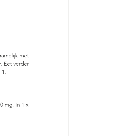
namelijk met 
. Eet verder 
 1. 
0 mg. In 1 x 