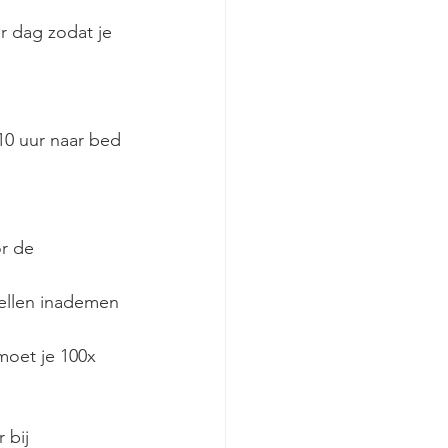
r dag zodat je 
10 uur naar bed 
r de 
tellen inademen 
moet je 100x 
 bij 