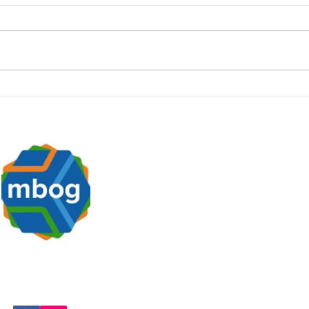
Mediteer jij wel eens?
Bood
leefst