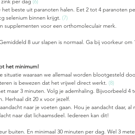
 zink per dag 
(6)
e het beste uit paranoten halen. Eet 2 tot 4 paranoten pe
 selenium binnen krijgt. 
(7)
van supplementen voor een orthomoleculair merk.
Gemiddeld 8 uur slapen is normaal. Ga bij voorkeur om 
tot het minimum!
e situatie waaraan we allemaal worden blootgesteld doo
ren is bewezen dat het vrijwel direct werkt. 
(8)
het maar 3 minuten. Volg je ademhaling. Bijvoorbeeld 4 
. Herhaal dit 20 x voor jezelf.
 aandacht naar je voeten gaan. Hou je aandacht daar, al 
cht naar dat lichaamsdeel. Iedereen kan dit!
keur buiten. En minimaal 30 minuten per dag. Wel 3 meter