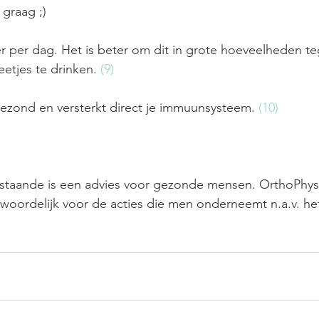
graag ;) 
ter per dag. Het is beter om dit in grote hoeveelheden te
eetjes te drinken. 
(9)
gezond en versterkt direct je immuunsysteem. 
(10)
aande is een advies voor gezonde mensen. OrthoPhysi
woordelijk voor de acties die men onderneemt n.a.v. he